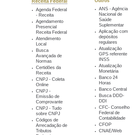
Receita Federal
Outros
ANS - Agência
Agenda Federal
Nacional de
- Receita
Saúde
Agendamento
Suplementar
Presencial
Aplicação com
Receita Federal
depósitos
Atendimento
regulares
Local
Atualização
Busca
GPS referente
Avançada de
INSS
Normas
Atualização
Certidões da
Monetária
Receita
Banco 24
CNPJ - Coleta
Horas
Online
Banco Central
CNPJ -
Busca DDD-
Emissão de
DDI
Comprovante
CFC- Conselho
CNPJ - Tudo
Federal de
sobre CNPJ
Contabilidade
Códigos de
CFOP
Arrecadação de
Tributos
CNAE/Web