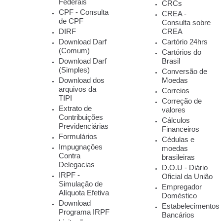
Federais
CRCs
CPF - Consulta
CREA -
de CPF
Consulta sobre
DIRF
CREA
Download Darf
Cartório 24hrs
(Comum)
Cartórios do
Download Darf
Brasil
(Simples)
Conversão de
Download dos
Moedas
arquivos da
Correios
TIPI
Correção de
Extrato de
valores
Contribuições
Cálculos
Previdenciárias
Financeiros
Formulários
Cédulas e
Impugnações
moedas
Contra
brasileiras
Delegacias
D.O.U - Diário
IRPF -
Oficial da União
Simulação de
Empregador
Alíquota Efetiva
Doméstico
Download
Estabelecimentos
Programa IRPF
Bancários